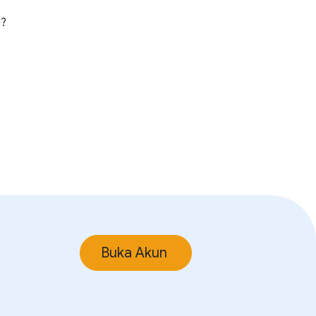
i?
Buka Akun