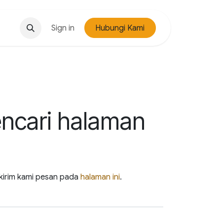
Sign in
Hubungi Kami
encari halaman
n kirim kami pesan pada
halaman ini
.