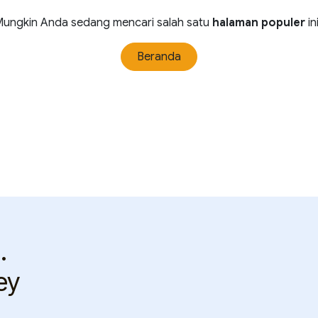
ungkin Anda sedang mencari salah satu
halaman populer
in
Beranda
.
ey